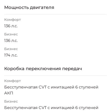
Москвич 6
Яркий динамичный седан
Мощность двигателя
от 2 237 000 ₽*
КОНТАКТЫ
Кредитные программы
Моторное масло
Комфорт
136 л.с.
СЕРВИСНЫЕ АКЦИИ
Спецпредложения
Бизнес
Москвич 3 с ручным
136 л.с.
управлением (РУ)
Кроссовер, создающий равные
АКСЕССУАРЫ
Бизнес
возможности
Калькулятор трейд-ин
174 л.с.
от 2 069 000 ₽*
Коробка переключения передач
Страховые программы
Москвич 8
Практичный семиместный
Комфорт
кроссовер
Бесступенчатая CVT с имитацией 6 ступеней
от 3 125 000 ₽*
АКП
Бизнес
Бесступенчатая CVT с имитацией 6 ступеней