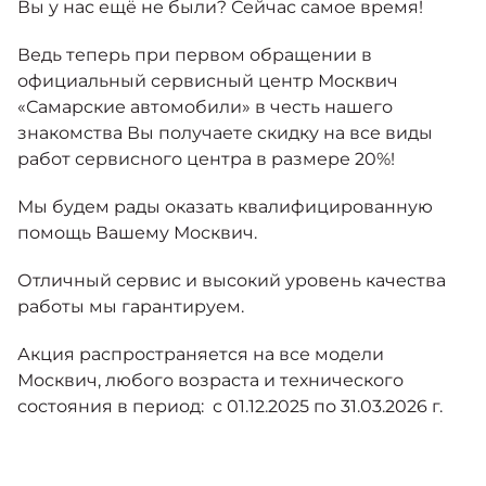
Вы у нас ещё не были? Сейчас самое время!
Москвич 6
Яркий динамичный седан
от 2 237 000 ₽*
Ведь теперь при первом обращении в
КОНТАКТЫ
Кредитные программы
Моторное масло
официальный сервисный центр Москвич
«Самарские автомобили» в честь нашего
знакомства Вы получаете скидку на все виды
СЕРВИСНЫЕ АКЦИИ
Спецпредложения
работ сервисного центра в размере 20%!
Москвич 3 с ручным
управлением (РУ)
Кроссовер, создающий равные
АКСЕССУАРЫ
Мы будем рады оказать квалифицированную
возможности
Калькулятор трейд-ин
помощь Вашему Москвич.
от 2 069 000 ₽*
Отличный сервис и высокий уровень качества
Страховые программы
работы мы гарантируем.
Москвич 8
Практичный семиместный
Акция распространяется на все модели
кроссовер
Москвич, любого возраста и технического
от 3 125 000 ₽*
состояния в период: с 01.12.2025 по 31.03.2026 г.