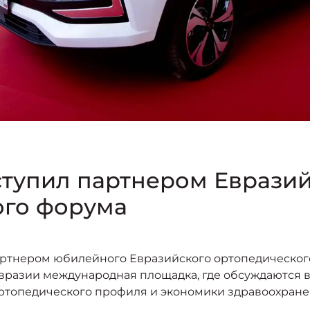
ступил партнером Евразий
ого форума
тнером юбилейного Евразийского ортопедического ф
 Евразии международная площадка, где обсуждаются 
топедического профиля и экономики здравоохранен