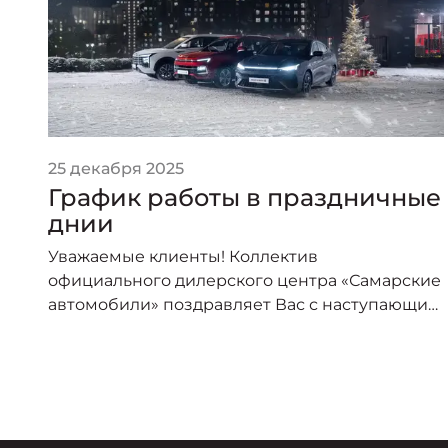
25 декабря 2025
График работы в праздничные
днии
Уважаемые клиенты! Коллектив
официального дилерского центра «Самарские
автомобили» поздравляет Вас с наступающим
Новым годом и Рождеством! Информируем
Вас об изменении в графике работы в
по
праздничные дни: